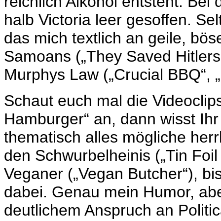
reichlich Alkohol entsteht. Bei
halb Victoria leer gesoffen. S
das mich textlich an geile, bö
Samoans („They Saved Hitlers
Murphys Law („Crucial BBQ“, „S
Schaut euch mal die Videoclip
Hamburger“ an, dann wisst Ihr
thematisch alles mögliche her
den Schwurbelheinis („Tin Foil
Veganer („Vegan Butcher“), bi
dabei. Genau mein Humor, abe
deutlichem Anspruch an Politi