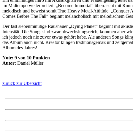
Ein einminütiges Intro mit Akustikgitarren und Frauengesang leitet d
im Midtempo weiterbrettert. „Become Immortal“ überrascht mit Runnin
melodisch und beweist somit True Heavy Metal-Attitüde. „Conquer A
Comes Before The Fall“ beginnt melancholisch mit melodischem Ge
Der fast siebenminütige Raushauer „Dying Planet“ beginnt mit akustis
Intensität. Die Songs sind zwar abwechslungsreich, kommen aber wie 
ich jedoch noch nie zuvor etwas gehört habe. Ale anderen Songs kling
das Album auch nicht. Kreator klingen traditionsgemäß und zeitgemäß
Album des Jahres!
Note:
9 von 10 Punkten
Autor:
Daniel Müller
zurück zur Übersicht