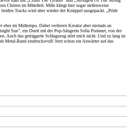
er, bevor man mit „Crush The Tyrants“ und „Strongest Of The Strong“
Chören im Mittelteil. Mille klingt hier sogar stellenweise
 beiden Tracks wird aber wieder der Knüppel ausgepackt. „Pride
der eher im Midtempo. Dabei verlieren Kreator aber niemals an
ight Sun", ein Duett mit der Pop-Sängerin Sofia Portanet, von der
en. Auch das getriggerte Schlagzeug stört mich nicht. Und zu lang ist
sh Metal-Band eindrucksvoll! Jetzt schon ein Anwärter auf das