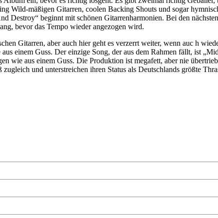
as Album ein, bevor es richtig losgeht. Es gibt zweimal richtig Geball
g Wild-mäßigen Gitarren, coolen Backing Shouts und sogar hymnischen 
nd Destroy“ beginnt mit schönen Gitarrenharmonien. Bei den nächsten
sang, bevor das Tempo wieder angezogen wird.
chen Gitarren, aber auch hier geht es verzerrt weiter, wenn auc h wie
aus einem Guss. Der einzige Song, der aus dem Rahmen fällt, ist „Midn
en wie aus einem Guss. Die Produktion ist megafett, aber nie übertrieb
 zugleich und unterstreichen ihren Status als Deutschlands größte Thra