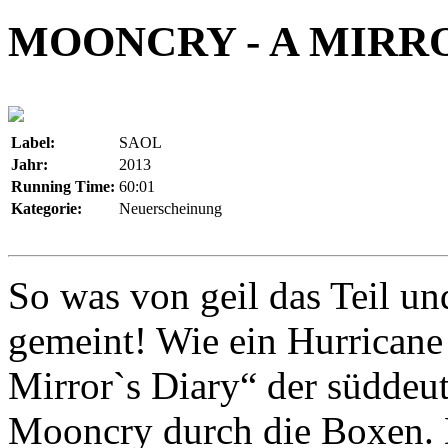
MOONCRY - A MIRR
Label:
SAOL
Jahr:
2013
Running Time:
60:01
Kategorie:
Neuerscheinung
So was von geil das Teil un
gemeint! Wie ein Hurricane 
Mirror`s Diary“ der süddeu
Mooncry durch die Boxen. Da