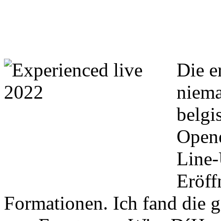
Die e
niema
belgi
Opene
Line-
Eröff
Formationen. Ich fand di