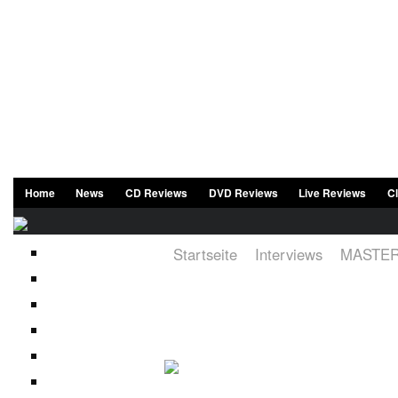
Home
News
CD Reviews
DVD Reviews
Live Reviews
C
Startseite
Interviews
MASTERS
MASTERS OF DISGUIS
Eimer