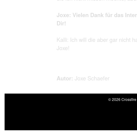
Joxe: Vielen Dank für das Inter
Dir!
Kalli: Ich will die aber gar nicht
Joxe!
Autor:
Joxe Schaefer
© 2026 Crossfire