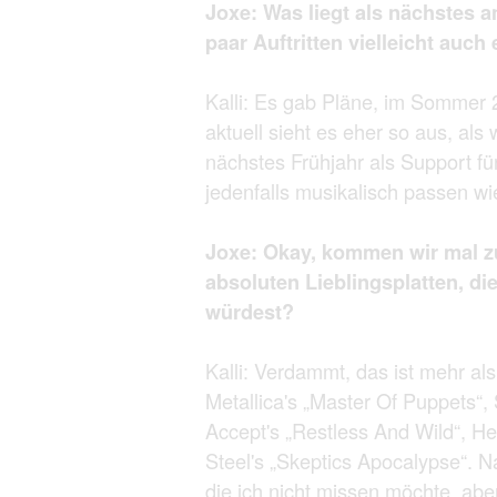
Joxe: Was liegt als nächstes a
paar Auftritten vielleicht auch
Kalli: Es gab Pläne, im Sommer 2
aktuell sieht es eher so aus, al
nächstes Frühjahr als Support f
jedenfalls musikalisch passen wi
Joxe: Okay, kommen wir mal z
absoluten Lieblingsplatten, di
würdest?
Kalli: Verdammt, das ist mehr al
Metallica's „Master Of Puppets“,
Accept's „Restless And Wild“, H
Steel's „Skeptics Apocalypse“. N
die ich nicht missen möchte, abe