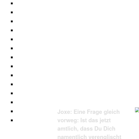
Joxe: Eine Frage gleich
vorweg: Ist das jetzt
amtlich, dass Du Dich
namentlich verenglischt