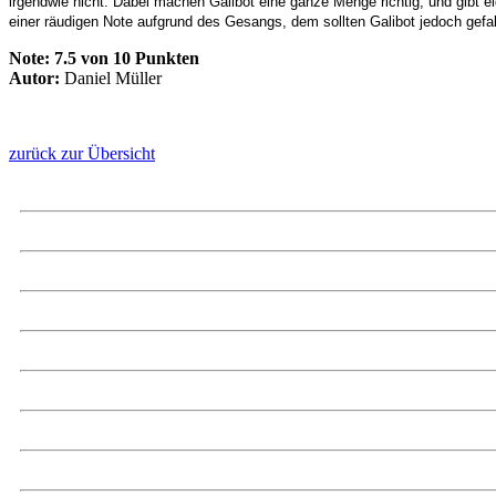
irgendwie nicht. Dabei machen Galibot eine ganze Menge richtig, und gibt eig
einer räudigen Note aufgrund des Gesangs, dem sollten Galibot jedoch gefa
Note:
7.5 von 10 Punkten
Autor:
Daniel Müller
zurück zur Übersicht