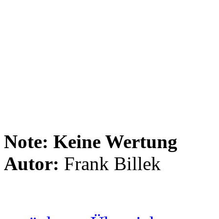
Auf dem Longplayer fällt mein
zugunsten der guten Tracks a
Meinung ist. Außer dass festzu
Neuaufnahmen als Frischzelle
habe ich dazu nicht mehr zu s
weitgehend alles bietet, was i
Note:
Keine Wertung
Autor:
Frank Billek