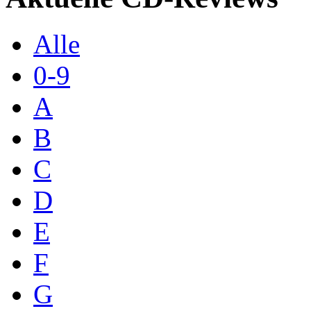
Alle
0-9
A
B
C
D
E
F
G