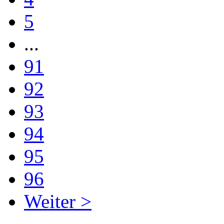
5
...
91
92
93
94
95
96
Weiter >