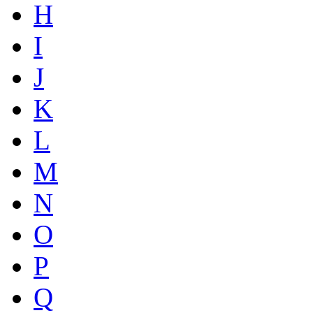
H
I
J
K
L
M
N
O
P
Q