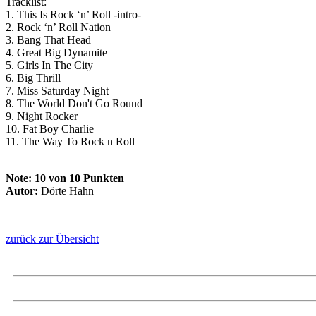
Tracklist:
1. This Is Rock ‘n’ Roll -intro-
2. Rock ‘n’ Roll Nation
3. Bang That Head
4. Great Big Dynamite
5. Girls In The City
6. Big Thrill
7. Miss Saturday Night
8. The World Don't Go Round
9. Night Rocker
10. Fat Boy Charlie
11. The Way To Rock n Roll
Note:
10 von 10 Punkten
Autor:
Dörte Hahn
zurück zur Übersicht