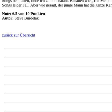
Songs beinhalten, finde ich zu nonchalant. Balladen wie „Tell Me“ 
Songs leider Fall. Aber wie gesagt, der junge Mann hat die ganze Karr
Note:
6.5 von 10 Punkten
Autor:
Steve Burdelak
zurück zur Übersicht