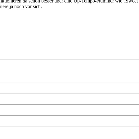
funktionieren da schon besser aber eine Up-Tempo-Nummer wie „Sweet L
iere ja noch vor sich.