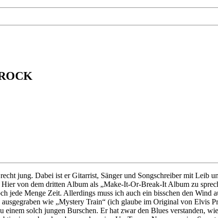
 ROCK
echt jung. Dabei ist er Gitarrist, Sänger und Songschreiber mit Leib
t. Hier von dem dritten Album als „Make-It-Or-Break-It Album zu sprec
noch jede Menge Zeit. Allerdings muss ich auch ein bisschen den Wind 
usgegraben wie „Mystery Train“ (ich glaube im Original von Elvis P
 zu einem solch jungen Burschen. Er hat zwar den Blues verstanden, wi